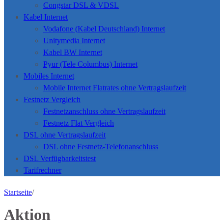
Congstar DSL & VDSL
Kabel Internet
Vodafone (Kabel Deutschland) Internet
Unitymedia Internet
Kabel BW Internet
Pyur (Tele Columbus) Internet
Mobiles Internet
Mobile Internet Flatrates ohne Vertragslaufzeit
Festnetz Vergleich
Festnetzanschluss ohne Vertragslaufzeit
Festnetz Flat Vergleich
DSL ohne Vertragslaufzeit
DSL ohne Festnetz-Telefonanschluss
DSL Verfügbarkeitstest
Tarifrechner
Startseite
/
Aktion