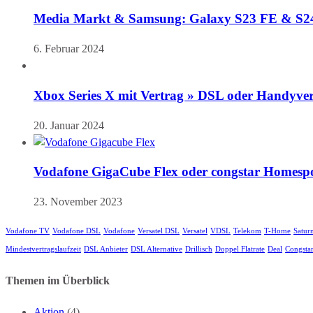
Media Markt & Samsung: Galaxy S23 FE & S24 (
6. Februar 2024
Xbox Series X mit Vertrag » DSL oder Handyve
20. Januar 2024
Vodafone GigaCube Flex oder congstar Homespo
23. November 2023
Vodafone TV
Vodafone DSL
Vodafone
Versatel DSL
Versatel
VDSL
Telekom
T-Home
Satur
Mindestvertragslaufzeit
DSL Anbieter
DSL Alternative
Drillisch
Doppel Flatrate
Deal
Congsta
Themen im Überblick
Aktion
(4)