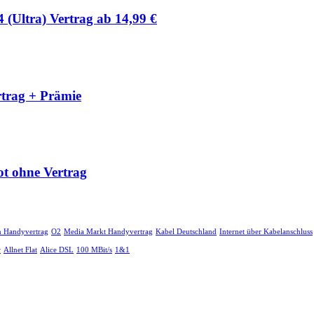
Ultra) Vertrag ab 14,99 €
rtrag + Prämie
t ohne Vertrag
n Handyvertrag
O2
Media Markt Handyvertrag
Kabel Deutschland
Internet über Kabelanschluss
r
Allnet Flat
Alice DSL
100 MBit/s
1&1