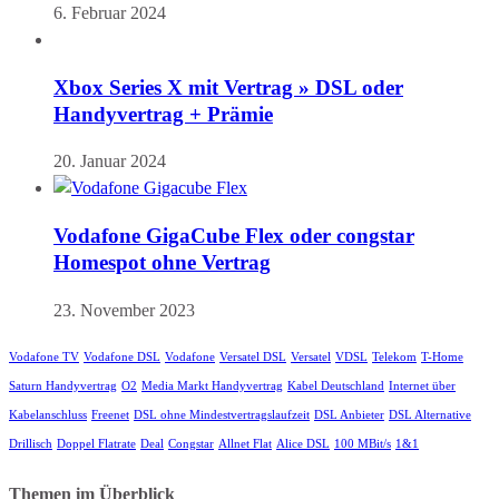
6. Februar 2024
Xbox Series X mit Vertrag » DSL oder
Handyvertrag + Prämie
20. Januar 2024
Vodafone GigaCube Flex oder congstar
Homespot ohne Vertrag
23. November 2023
Vodafone TV
Vodafone DSL
Vodafone
Versatel DSL
Versatel
VDSL
Telekom
T-Home
Saturn Handyvertrag
O2
Media Markt Handyvertrag
Kabel Deutschland
Internet über
Kabelanschluss
Freenet
DSL ohne Mindestvertragslaufzeit
DSL Anbieter
DSL Alternative
Drillisch
Doppel Flatrate
Deal
Congstar
Allnet Flat
Alice DSL
100 MBit/s
1&1
Themen im Überblick