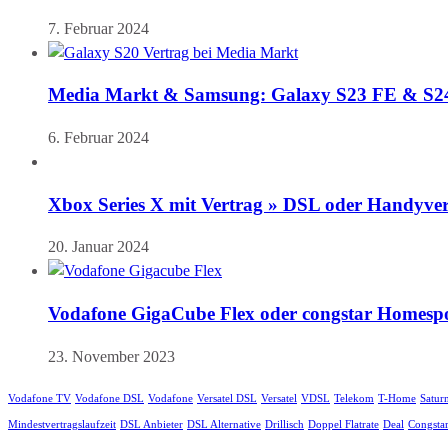
7. Februar 2024
Media Markt & Samsung: Galaxy S23 FE & S24 (
6. Februar 2024
Xbox Series X mit Vertrag » DSL oder Handyve
20. Januar 2024
Vodafone GigaCube Flex oder congstar Homespo
23. November 2023
Vodafone TV
Vodafone DSL
Vodafone
Versatel DSL
Versatel
VDSL
Telekom
T-Home
Satur
Mindestvertragslaufzeit
DSL Anbieter
DSL Alternative
Drillisch
Doppel Flatrate
Deal
Congsta