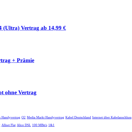
Ultra) Vertrag ab 14,99 €
rtrag + Prämie
t ohne Vertrag
n Handyvertrag
O2
Media Markt Handyvertrag
Kabel Deutschland
Internet über Kabelanschluss
r
Allnet Flat
Alice DSL
100 MBit/s
1&1