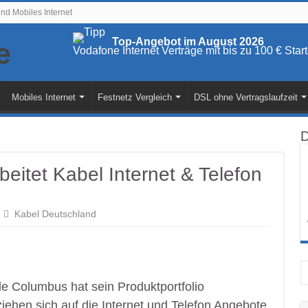
und Mobiles Internet
Top-Angebot im August 2026
Vodafone Internet Verträge mit bis zu 100 € St
Mobiles Internet
Festnetz Vergleich
DSL ohne Vertragslaufzeit
D
eitet Kabel Internet & Telefon
Kabel Deutschland
le Columbus hat sein Produktportfolio
iehen sich auf die Internet und Telefon Angebote