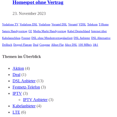
Homespot ohne Vertrag
23. November 2023
Vodafone TV
Vodafone DSL
Vodafone
Versatel DSL
Versatel
VDSL
Telekom
T-Home
Saturn Handyvertrag
O2
Media Markt Handyvertrag
Kabel Deutschland
Internet über
Kabelanschluss
Freenet
DSL ohne Mindestvertragslaufzeit
DSL Anbieter
DSL Alternative
Drillisch
Doppel Flatrate
Deal
Congstar
Allnet Flat
Alice DSL
100 MBit/s
1&1
Themen im Überblick
Aktion
(4)
Deal
(1)
DSL Anbieter
(13)
Festnetz-Telefon
(3)
IPTV
(3)
IPTV Anbieter
(3)
Kabelanbieter
(4)
LTE
(6)