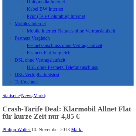
Unitymedia Internet
Kabel BW Internet
Pyur (Tele Columbus) Internet
Mobiles Internet
Mobile Internet Flatrates ohne Vertragslaufzeit
Festnetz Vergleich
Festnetzanschluss ohne Vertragslaufzeit
Festnetz Flat Vergleich
DSL ohne Vertragslaufzeit
DSL ohne Festnetz-Telefonanschluss
DSL Verfügbarkeitstest
Tarifrechner
Startseite
/
News
/
Markt
/
Crash-Tarife Deal: Klarmobil Allnet Flat
für kurze Zeit nur 4,85 €
Philipp Wolter
10. November 2013
Markt