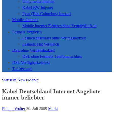
Unitymedia Internet
Kabel BW Internet
Pyur (Tele Columbus) Internet
Mobiles Internet
Mobile Internet Flatrates ohne Vertragslaufzeit
Festnetz Vergleich
Festnetzanschluss ohne Vertragslaufzeit
Festnetz Flat Vergleich
DSL ohne Vertragslaufzeit
DSL ohne Festnetz-Telefonanschluss
DSL Verfügbarkeitstest
Tarifrechner
Startseite
/
News
/
Markt
/
Kabel Deutschland Internet Angebote
immer beliebter
Philipp Wolter
30. Juli 2009
Markt