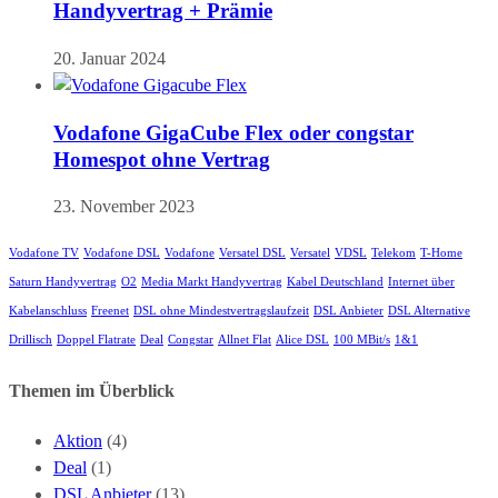
Handyvertrag + Prämie
20. Januar 2024
Vodafone GigaCube Flex oder congstar
Homespot ohne Vertrag
23. November 2023
Vodafone TV
Vodafone DSL
Vodafone
Versatel DSL
Versatel
VDSL
Telekom
T-Home
Saturn Handyvertrag
O2
Media Markt Handyvertrag
Kabel Deutschland
Internet über
Kabelanschluss
Freenet
DSL ohne Mindestvertragslaufzeit
DSL Anbieter
DSL Alternative
Drillisch
Doppel Flatrate
Deal
Congstar
Allnet Flat
Alice DSL
100 MBit/s
1&1
Themen im Überblick
Aktion
(4)
Deal
(1)
DSL Anbieter
(13)