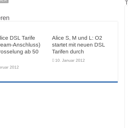
ALIA
T
eren
lice DSL Tarife
Alice S, M und L: O2
tream-Anschluss)
startet mit neuen DSL
rosselung ab 50
Tarifen durch
10. Januar 2012
bruar 2012