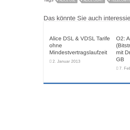
ALICE DSL
ALICE LIGHT
TELECOM IT
Das könnte Sie auch interessi
Alice DSL & VDSL Tarife
O2: A
ohne
(Bits
Mindestvertragslaufzeit
mit D
GB
2. Januar 2013
7. Fe