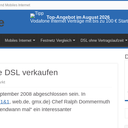
und Mobiles Internet
Top-Angebot im August 2026
Vodafone Internet Verträge mit bis zu 100 € St
Mobiles Internet
Festnetz Vergleich
DSL ohne Vertragslaufzeit
D
ice DSL verkaufen
rkt
eptember 2008 abgeschlossen sein. In
(
1&1
, web.de, gmx.de) Chef Ralph Dommermuth
gendwann mal“ ein interessanter