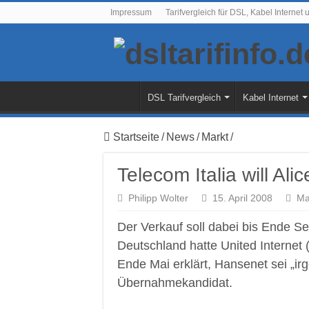
Impressum
Tarifvergleich für DSL, Kabel Internet 
DSL Tarifvergleich
Kabel Internet
Startseite
/
News
/
Markt
/
Telecom Italia will Al
Philipp Wolter
15. April 2008
Ma
Der Verkauf soll dabei bis Ende S
Deutschland hatte United Internet 
Ende Mai erklärt, Hansenet sei „ir
Übernahmekandidat.