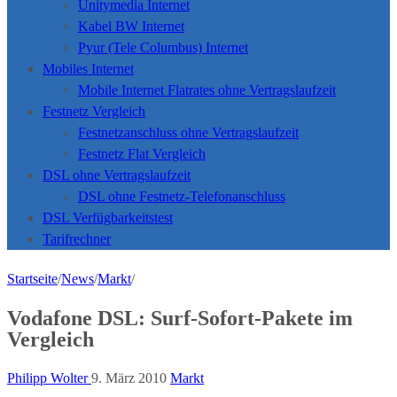
Unitymedia Internet
Kabel BW Internet
Pyur (Tele Columbus) Internet
Mobiles Internet
Mobile Internet Flatrates ohne Vertragslaufzeit
Festnetz Vergleich
Festnetzanschluss ohne Vertragslaufzeit
Festnetz Flat Vergleich
DSL ohne Vertragslaufzeit
DSL ohne Festnetz-Telefonanschluss
DSL Verfügbarkeitstest
Tarifrechner
Startseite
/
News
/
Markt
/
Vodafone DSL: Surf-Sofort-Pakete im
Vergleich
Philipp Wolter
9. März 2010
Markt