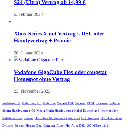
S24 (Ultra) Vertrag ab 14,99 €
6. Februar 2024
Xbox Series X mit Vertrag » DSL oder
Handyvertrag + Prämie
20. Januar 2024
Vodafone GigaCube Flex oder congstar
Homespot ohne Vertrag
23. November 2023
Vodafone TV
Vodafone DSL
Vodafone
Versatel DSL
Versatel
VDSL
Telekom
T-Home
Saturn Handyvertrag
O2
Media Markt Handyvertrag
Kabel Deutschland
Internet über
Kabelanschluss
Freenet
DSL ohne Mindestvertragslaufzeit
DSL Anbieter
DSL Alternative
Drillisch
Doppel Flatrate
Deal
Congstar
Allnet Flat
Alice DSL
100 MBit/s
1&1