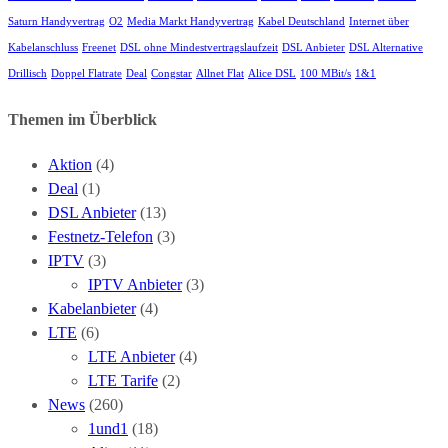
Saturn Handyvertrag
O2
Media Markt Handyvertrag
Kabel Deutschland
Internet über
Kabelanschluss
Freenet
DSL ohne Mindestvertragslaufzeit
DSL Anbieter
DSL Alternative
Drillisch
Doppel Flatrate
Deal
Congstar
Allnet Flat
Alice DSL
100 MBit/s
1&1
Themen im Überblick
Aktion
(4)
Deal
(1)
DSL Anbieter
(13)
Festnetz-Telefon
(3)
IPTV
(3)
IPTV Anbieter
(3)
Kabelanbieter
(4)
LTE
(6)
LTE Anbieter
(4)
LTE Tarife
(2)
News
(260)
1und1
(18)