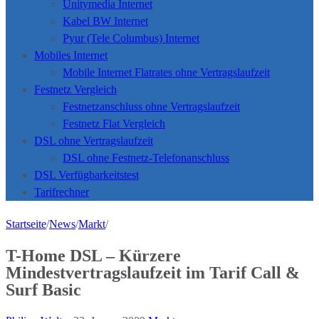
Unitymedia Internet
Kabel BW Internet
Pyur (Tele Columbus) Internet
Mobiles Internet
Mobile Internet Flatrates ohne Vertragslaufzeit
Festnetz Vergleich
Festnetzanschluss ohne Vertragslaufzeit
Festnetz Flat Vergleich
DSL ohne Vertragslaufzeit
DSL ohne Festnetz-Telefonanschluss
DSL Verfügbarkeitstest
Tarifrechner
Startseite
/
News
/
Markt
/
T-Home DSL – Kürzere
Mindestvertragslaufzeit im Tarif Call &
Surf Basic